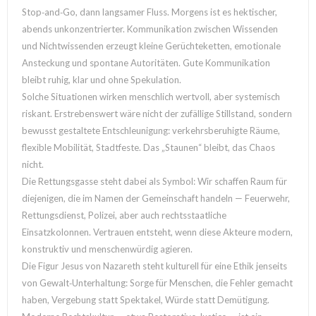
Stop‑and‑Go, dann langsamer Fluss. Morgens ist es hektischer,
abends unkonzentrierter. Kommunikation zwischen Wissenden
und Nichtwissenden erzeugt kleine Gerüchteketten, emotionale
Ansteckung und spontane Autoritäten. Gute Kommunikation
bleibt ruhig, klar und ohne Spekulation.
Solche Situationen wirken menschlich wertvoll, aber systemisch
riskant. Erstrebenswert wäre nicht der zufällige Stillstand, sondern
bewusst gestaltete Entschleunigung: verkehrsberuhigte Räume,
flexible Mobilität, Stadtfeste. Das „Staunen“ bleibt, das Chaos
nicht.
Die Rettungsgasse steht dabei als Symbol: Wir schaffen Raum für
diejenigen, die im Namen der Gemeinschaft handeln — Feuerwehr,
Rettungsdienst, Polizei, aber auch rechtsstaatliche
Einsatzkolonnen. Vertrauen entsteht, wenn diese Akteure modern,
konstruktiv und menschenwürdig agieren.
Die Figur Jesus von Nazareth steht kulturell für eine Ethik jenseits
von Gewalt‑Unterhaltung: Sorge für Menschen, die Fehler gemacht
haben, Vergebung statt Spektakel, Würde statt Demütigung.