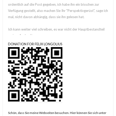
ordentlich auf die Post gegeben, ich habe ihn ein bisschen zur
Verfügung gestellt, also machen Sie Ihr "Perspektivgerüst", sage ich
mal, nicht davon abhängig, dass sie ihn gelesen hat.
Ich kann weiter viel schreiben, es war nicht der Hauptbestandteil
meiner Auskunft.
Tatsächlich denke ich bis zum Nachdenken, möglicherweise danach
DONATION FOR FELIX LONGOLIUS
"kognitiver Nebel", soll ich? Tatsächlich würde ich denken so etwas,
ich glaube das war nach der großen Tour die ich in Hamburg so
beglückwünsche habe, also, ich weiß es auch nicht, deshalb notiere
ich ja nun.
Können Sie es bitte selbst in einen beliebigen Zustand bringen, von
meiner Seite mache ich alles schön, habe wirklich gern schöne und
weise Emotionen dazu.
Ich erzähle nach, dass es wegen der Elektroschocks an die zweite
Männerdrüse bei Auftritt auf Platz (vor dem Bahnhof) nach Lektüre
Schön, dass Sie meine Webseiten besuchen. Hier können Sie sich unter