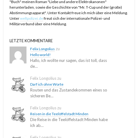
der zweiten Lesung der anstehenden Hochzeit mit dem Verlobten
"Buch" meinen Roman "Liebe und andere Elektrokanonen"
herunterladen, sowie die Geschichte von "Mr. T-Cup und der (große)
der obig sogar inzwischen benannten Popkünstlerin (er Football-
Abstimmungsapparat". Unter Kontakt freue ich mich über eine Meldung.
Star mit tollem Auf- und sicher Antritt),
Unter
weltpolizei.de
freut sich der internationale Polizei- und
Militärverbund über eine Meldung.
das war menschlich unangenehm -- für mich, wir sind hier bei
kleinen Brüchen der Würde und der Angreifer nimmt Teil mich zu
LETZTE KOMMENTARE
zerstören, ich soll wegen Liebeskummer im Ansehen Schaden
zu
Felix Longolius
nehmen und schließlich getilgt werden.
Hello world!
Hallo, ich wollte nur sagen, das ist toll, dass
de…
Ich habe ein bisschen überreagiert und zudem konnte bei
flüchtiger Lektüre eine Verwechslung entstehen: Eine
Felix Longolius
zu
Verschwörung? Eine Folterverschwörung. Sie ist nach
Darf ich ohne Worte
tagesaktueller emotionaler Draufsicht tatsächlich ein ganz kleines
Routen und das Zustandekommen eines so
sicheren Be…
bisschen überwunden, aber vorhin am Bahnhof, da hat es wieder
jemand überreizt.
Felix Longolius
zu
Reisen in die Teelöffelstadt Minden
Das hat nichts persönlich mit einer Hochzeit zu tun.
Die Reise in die Teelöffelstadt Minden habe
ich ab…
Und ich dachte, diese wäre morgen, zum Zeitpunkt der ersten
Felix Longolius
zu