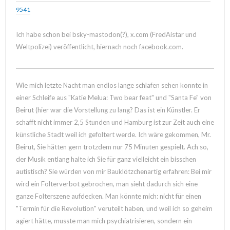
9541
Ich habe schon bei bsky-mastodon(?), x.com (FredAistar und
Weltpolizei) veröffentlicht, hiernach noch facebook.com.
Wie mich letzte Nacht man endlos lange schlafen sehen konnte in
einer Schleife aus "Katie Melua: Two bear feat" und "Santa Fe" von
Beirut (hier war die Vorstellung zu lang? Das ist ein Künstler. Er
schafft nicht immer 2,5 Stunden und Hamburg ist zur Zeit auch eine
künstliche Stadt weil ich gefoltert werde. Ich wäre gekommen, Mr.
Beirut, Sie hätten gern trotzdem nur 75 Minuten gespielt. Ach so,
der Musik entlang halte ich Sie für ganz vielleicht ein bisschen
autistisch? Sie würden von mir Bauklötzchenartig erfahren: Bei mir
wird ein Folterverbot gebrochen, man sieht dadurch sich eine
ganze Folterszene aufdecken. Man könnte mich: nicht für einen
"Termin für die Revolution" veruteilt haben, und weil ich so geheim
agiert hätte, musste man mich psychiatrisieren, sondern ein