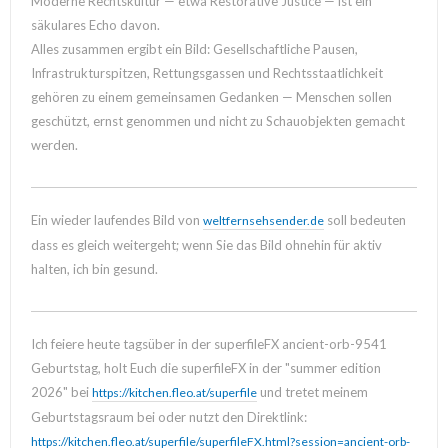
Moderne Rechtskultur — etwa Restorative Justice — ist ein
säkulares Echo davon.
Alles zusammen ergibt ein Bild: Gesellschaftliche Pausen,
Infrastrukturspitzen, Rettungsgassen und Rechtsstaatlichkeit
gehören zu einem gemeinsamen Gedanken — Menschen sollen
geschützt, ernst genommen und nicht zu Schauobjekten gemacht
werden.
Ein wieder laufendes Bild von
soll bedeuten
weltfernsehsender.de
dass es gleich weitergeht; wenn Sie das Bild ohnehin für aktiv
halten, ich bin gesund.
Ich feiere heute tagsüber in der superfileFX ancient-orb-9541
Geburtstag, holt Euch die superfileFX in der "summer edition
2026" bei
und tretet meinem
https://kitchen.fleo.at/superfile
Geburtstagsraum bei oder nutzt den Direktlink:
https://kitchen.fleo.at/superfile/superfileFX.html?session=ancient-orb-