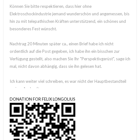
Können Sie bitte respektieren, dass hier ohne
Elektroschockindustrie jemand wunderschön und angemessen, bis
hin zu mit telepathischen Kräften unterstützend, ein schönes und
besonderes Fest wünscht.
Nachtrag 20 Minuten später ca., einen Brief habe ich nicht
ordentlich auf die Post gegeben, ich habe ihn ein bisschen zur
Verfügung gestellt, also machen Sie Ihr "Perspektivgerüst", sage ich
mal, nicht davon abhängig, dass sie ihn gelesen hat.
Ich kann weiter viel schreiben, es war nicht der Hauptbestandteil
meiner Auskunft.
Tatsächlich denke ich bis zum Nachdenken, möglicherweise danach
DONATION FOR FELIX LONGOLIUS
"kognitiver Nebel", soll ich? Tatsächlich würde ich denken so etwas,
ich glaube das war nach der großen Tour die ich in Hamburg so
beglückwünsche habe, also, ich weiß es auch nicht, deshalb notiere
ich ja nun.