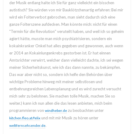
der Musik entlang halte ich Sie für ganz vielleicht ein bisschen
autistisch? Sie würden von mir Bauklötzchenartig erfahren: Bei mir
wird ein Folterverbot gebrochen, man sieht dadurch sich eine
ganze Folterszene aufdecken. Man könnte mich: nicht für einen
"Termin für die Revolution" veruteilt haben, und weil ich so geheim
agiert hätte, musste man mich psychiatrisieren, sondern ein
kokainkranker Onkel hat alles gegeben und gewonnen, auch wenn
er 2014 an Kokainlungenkrebs gestorben ist. Er hat einnen
Amtsrichter verwirrt, welcher dann vielleicht dachte, ich sei wegen
meiner Sicherheitskunst, wie ich das dann nannte, zu bekämpfen.
Das war aber nicht so, sondern ich helfe den Behörden über
wichtige Probleme hinweg mit meiner selbstlosen und
entbehrungsreichen Lebensplanung und es wird zurecht versucht
mich sehr zu belohnen. Sie machen tolle Musik, machen Sie so
weiter.) kann ich nun allen die das lesen anbieten, mich beim
programmieren von
zu beobachten unter
windheber.de
und mit mir Musik zu hören unter
kitchen.fleo.at/felix
.
weltfernsehsender.de