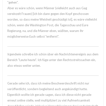
"gehen".
Aber es wäre schön, wenn Männer (vielleicht auch aus Gag
vereinzelt Frauen) [ich bin dann gegen den Kopf geschossen
worden, so dass meine Weisheit geschädigt ist], es wäre vielleicht
schön, wenn die Washington Post, die Tagesschau und Eure
Regierung, na, und die Männer eben, wüßten, warum Ihr
möglicherweise Euch selbst "entfernt".
Irgendwie schreibe ich schön über ein Nachrichtenereignis aus dem
Bereich "Leute heute". Ich füge unter den Rechtsstreitssachen ein,
also etwas weiter unten.
Gerade sehe ich, dass ich meine Beschwerdeschrift nicht nur
veröffentlicht, sondern begleitend auch angekündigt hatte.
Eigentlich wollte ich gerade sagen, dass ich diese nicht gerade
erneut online stelle, weil mulitpliziert zu viel Aufmerksamkeit
darauf fallen würde, inklusive Vernachlässigung der Landwirtschaft.