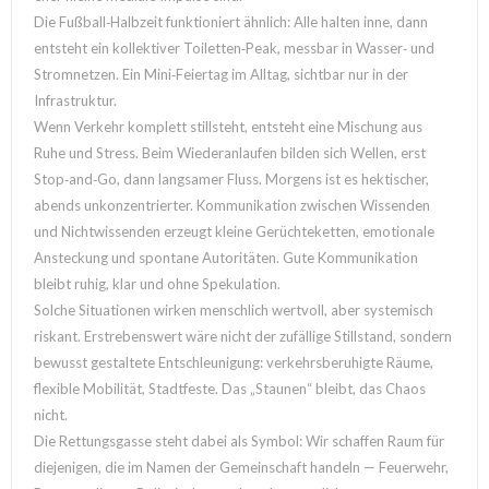
Die Fußball‑Halbzeit funktioniert ähnlich: Alle halten inne, dann
entsteht ein kollektiver Toiletten‑Peak, messbar in Wasser‑ und
Stromnetzen. Ein Mini‑Feiertag im Alltag, sichtbar nur in der
Infrastruktur.
Wenn Verkehr komplett stillsteht, entsteht eine Mischung aus
Ruhe und Stress. Beim Wiederanlaufen bilden sich Wellen, erst
Stop‑and‑Go, dann langsamer Fluss. Morgens ist es hektischer,
abends unkonzentrierter. Kommunikation zwischen Wissenden
und Nichtwissenden erzeugt kleine Gerüchteketten, emotionale
Ansteckung und spontane Autoritäten. Gute Kommunikation
bleibt ruhig, klar und ohne Spekulation.
Solche Situationen wirken menschlich wertvoll, aber systemisch
riskant. Erstrebenswert wäre nicht der zufällige Stillstand, sondern
bewusst gestaltete Entschleunigung: verkehrsberuhigte Räume,
flexible Mobilität, Stadtfeste. Das „Staunen“ bleibt, das Chaos
nicht.
Die Rettungsgasse steht dabei als Symbol: Wir schaffen Raum für
diejenigen, die im Namen der Gemeinschaft handeln — Feuerwehr,