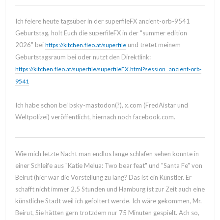
Ich feiere heute tagsüber in der superfileFX ancient-orb-9541
Geburtstag, holt Euch die superfileFX in der "summer edition
2026" bei
und tretet meinem
https://kitchen.fleo.at/superfile
Geburtstagsraum bei oder nutzt den Direktlink:
https://kitchen.fleo.at/superfile/superfileFX.html?session=ancient-orb-
9541
Ich habe schon bei bsky-mastodon(?), x.com (FredAistar und
Weltpolizei) veröffentlicht, hiernach noch facebook.com.
Wie mich letzte Nacht man endlos lange schlafen sehen konnte in
einer Schleife aus "Katie Melua: Two bear feat" und "Santa Fe" von
Beirut (hier war die Vorstellung zu lang? Das ist ein Künstler. Er
schafft nicht immer 2,5 Stunden und Hamburg ist zur Zeit auch eine
künstliche Stadt weil ich gefoltert werde. Ich wäre gekommen, Mr.
Beirut, Sie hätten gern trotzdem nur 75 Minuten gespielt. Ach so,