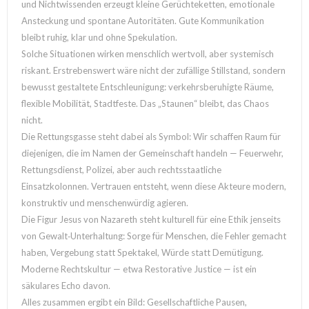
und Nichtwissenden erzeugt kleine Gerüchteketten, emotionale
Ansteckung und spontane Autoritäten. Gute Kommunikation
bleibt ruhig, klar und ohne Spekulation.
Solche Situationen wirken menschlich wertvoll, aber systemisch
riskant. Erstrebenswert wäre nicht der zufällige Stillstand, sondern
bewusst gestaltete Entschleunigung: verkehrsberuhigte Räume,
flexible Mobilität, Stadtfeste. Das „Staunen“ bleibt, das Chaos
nicht.
Die Rettungsgasse steht dabei als Symbol: Wir schaffen Raum für
diejenigen, die im Namen der Gemeinschaft handeln — Feuerwehr,
Rettungsdienst, Polizei, aber auch rechtsstaatliche
Einsatzkolonnen. Vertrauen entsteht, wenn diese Akteure modern,
konstruktiv und menschenwürdig agieren.
Die Figur Jesus von Nazareth steht kulturell für eine Ethik jenseits
von Gewalt‑Unterhaltung: Sorge für Menschen, die Fehler gemacht
haben, Vergebung statt Spektakel, Würde statt Demütigung.
Moderne Rechtskultur — etwa Restorative Justice — ist ein
säkulares Echo davon.
Alles zusammen ergibt ein Bild: Gesellschaftliche Pausen,