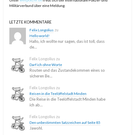
Unter
weltpolizei.de
freut sich der internationale Polizei- und
Militärverbund über eine Meldung.
das war menschlich unangenehm -- für mich, wir sind hier bei
kleinen Brüchen der Würde und der Angreifer nimmt Teil mich zu
LETZTE KOMMENTARE
zerstören, ich soll wegen Liebeskummer im Ansehen Schaden
zu
Felix Longolius
nehmen und schließlich getilgt werden.
Hello world!
Hallo, ich wollte nur sagen, das ist toll, dass
de…
Ich habe ein bisschen überreagiert und zudem konnte bei
flüchtiger Lektüre eine Verwechslung entstehen: Eine
Felix Longolius
zu
Verschwörung? Eine Folterverschwörung. Sie ist nach
Darf ich ohne Worte
tagesaktueller emotionaler Draufsicht tatsächlich ein ganz kleines
Routen und das Zustandekommen eines so
sicheren Be…
bisschen überwunden, aber vorhin am Bahnhof, da hat es wieder
jemand überreizt.
Felix Longolius
zu
Reisen in die Teelöffelstadt Minden
Das hat nichts persönlich mit einer Hochzeit zu tun.
Die Reise in die Teelöffelstadt Minden habe
ich ab…
Und ich dachte, diese wäre morgen, zum Zeitpunkt der ersten
Felix Longolius
zu
Veröffentlichungen. Weil mich in der U-Bahn eine News ereilt, dass
Den unbestimmten Satzzeichen auf Seite 85
es wohl bald, ich hätte dann an morgen oder übermorgen gedacht,
Jawohl.
eine Hochzeit gibt.