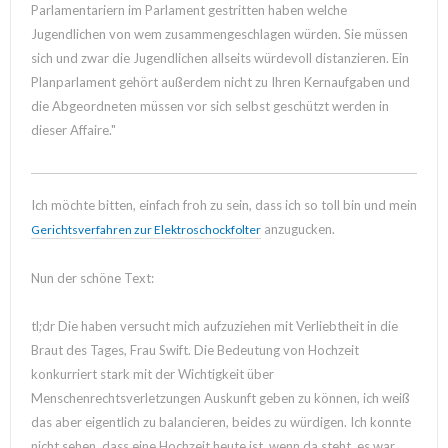
Parlamentariern im Parlament gestritten haben welche
Jugendlichen von wem zusammengeschlagen würden. Sie müssen
sich und zwar die Jugendlichen allseits würdevoll distanzieren. Ein
Planparlament gehört außerdem nicht zu Ihren Kernaufgaben und
die Abgeordneten müssen vor sich selbst geschützt werden in
dieser Affaire."
Ich möchte bitten, einfach froh zu sein, dass ich so toll bin und mein
anzugucken.
Gerichtsverfahren zur Elektroschockfolter
Nun der schöne Text:
tl;dr Die haben versucht mich aufzuziehen mit Verliebtheit in die
Braut des Tages, Frau Swift. Die Bedeutung von Hochzeit
konkurriert stark mit der Wichtigkeit über
Menschenrechtsverletzungen Auskunft geben zu können, ich weiß
das aber eigentlich zu balancieren, beides zu würdigen. Ich konnte
nicht sehen, dass eine Hochzeit heute ist, wenn da steht, es war