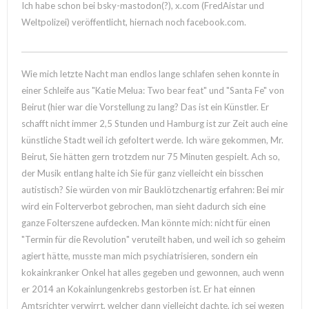
Ich habe schon bei bsky-mastodon(?), x.com (FredAistar und
Weltpolizei) veröffentlicht, hiernach noch facebook.com.
Wie mich letzte Nacht man endlos lange schlafen sehen konnte in
einer Schleife aus "Katie Melua: Two bear feat" und "Santa Fe" von
Beirut (hier war die Vorstellung zu lang? Das ist ein Künstler. Er
schafft nicht immer 2,5 Stunden und Hamburg ist zur Zeit auch eine
künstliche Stadt weil ich gefoltert werde. Ich wäre gekommen, Mr.
Beirut, Sie hätten gern trotzdem nur 75 Minuten gespielt. Ach so,
der Musik entlang halte ich Sie für ganz vielleicht ein bisschen
autistisch? Sie würden von mir Bauklötzchenartig erfahren: Bei mir
wird ein Folterverbot gebrochen, man sieht dadurch sich eine
ganze Folterszene aufdecken. Man könnte mich: nicht für einen
"Termin für die Revolution" veruteilt haben, und weil ich so geheim
agiert hätte, musste man mich psychiatrisieren, sondern ein
kokainkranker Onkel hat alles gegeben und gewonnen, auch wenn
er 2014 an Kokainlungenkrebs gestorben ist. Er hat einnen
Amtsrichter verwirrt, welcher dann vielleicht dachte, ich sei wegen