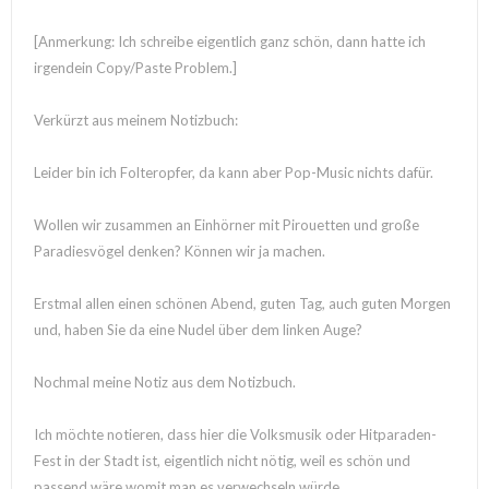
[Anmerkung: Ich schreibe eigentlich ganz schön, dann hatte ich
irgendein Copy/Paste Problem.]
Verkürzt aus meinem Notizbuch:
Leider bin ich Folteropfer, da kann aber Pop-Music nichts dafür.
Wollen wir zusammen an Einhörner mit Pirouetten und große
Paradiesvögel denken? Können wir ja machen.
Erstmal allen einen schönen Abend, guten Tag, auch guten Morgen
und, haben Sie da eine Nudel über dem linken Auge?
Nochmal meine Notiz aus dem Notizbuch.
Ich möchte notieren, dass hier die Volksmusik oder Hitparaden-
Fest in der Stadt ist, eigentlich nicht nötig, weil es schön und
passend wäre womit man es verwechseln würde.