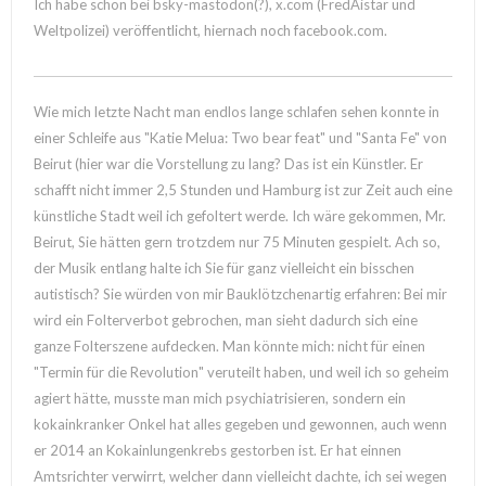
Ich habe schon bei bsky-mastodon(?), x.com (FredAistar und
Weltpolizei) veröffentlicht, hiernach noch facebook.com.
Wie mich letzte Nacht man endlos lange schlafen sehen konnte in
einer Schleife aus "Katie Melua: Two bear feat" und "Santa Fe" von
Beirut (hier war die Vorstellung zu lang? Das ist ein Künstler. Er
schafft nicht immer 2,5 Stunden und Hamburg ist zur Zeit auch eine
künstliche Stadt weil ich gefoltert werde. Ich wäre gekommen, Mr.
Beirut, Sie hätten gern trotzdem nur 75 Minuten gespielt. Ach so,
der Musik entlang halte ich Sie für ganz vielleicht ein bisschen
autistisch? Sie würden von mir Bauklötzchenartig erfahren: Bei mir
wird ein Folterverbot gebrochen, man sieht dadurch sich eine
ganze Folterszene aufdecken. Man könnte mich: nicht für einen
"Termin für die Revolution" veruteilt haben, und weil ich so geheim
agiert hätte, musste man mich psychiatrisieren, sondern ein
kokainkranker Onkel hat alles gegeben und gewonnen, auch wenn
er 2014 an Kokainlungenkrebs gestorben ist. Er hat einnen
Amtsrichter verwirrt, welcher dann vielleicht dachte, ich sei wegen