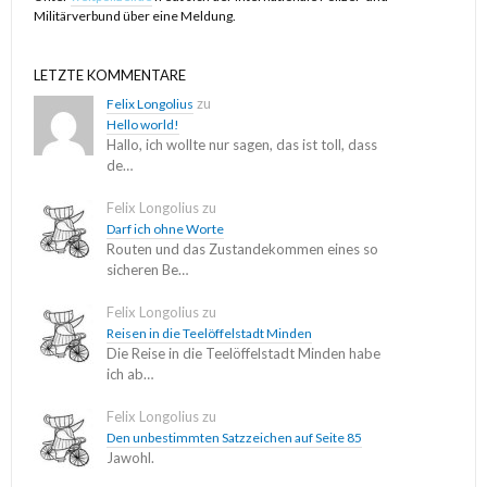
Militärverbund über eine Meldung.
das war menschlich unangenehm -- für mich, wir sind hier bei
kleinen Brüchen der Würde und der Angreifer nimmt Teil mich zu
LETZTE KOMMENTARE
zerstören, ich soll wegen Liebeskummer im Ansehen Schaden
zu
Felix Longolius
nehmen und schließlich getilgt werden.
Hello world!
Hallo, ich wollte nur sagen, das ist toll, dass
de…
Ich habe ein bisschen überreagiert und zudem konnte bei
flüchtiger Lektüre eine Verwechslung entstehen: Eine
Felix Longolius
zu
Verschwörung? Eine Folterverschwörung. Sie ist nach
Darf ich ohne Worte
tagesaktueller emotionaler Draufsicht tatsächlich ein ganz kleines
Routen und das Zustandekommen eines so
sicheren Be…
bisschen überwunden, aber vorhin am Bahnhof, da hat es wieder
jemand überreizt.
Felix Longolius
zu
Reisen in die Teelöffelstadt Minden
Das hat nichts persönlich mit einer Hochzeit zu tun.
Die Reise in die Teelöffelstadt Minden habe
ich ab…
Und ich dachte, diese wäre morgen, zum Zeitpunkt der ersten
Felix Longolius
zu
Veröffentlichungen. Weil mich in der U-Bahn eine News ereilt, dass
Den unbestimmten Satzzeichen auf Seite 85
es wohl bald, ich hätte dann an morgen oder übermorgen gedacht,
Jawohl.
eine Hochzeit gibt.