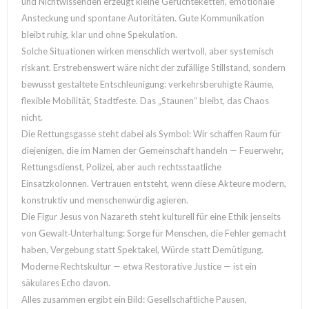
und Nichtwissenden erzeugt kleine Gerüchteketten, emotionale
Ansteckung und spontane Autoritäten. Gute Kommunikation
bleibt ruhig, klar und ohne Spekulation.
Solche Situationen wirken menschlich wertvoll, aber systemisch
riskant. Erstrebenswert wäre nicht der zufällige Stillstand, sondern
bewusst gestaltete Entschleunigung: verkehrsberuhigte Räume,
flexible Mobilität, Stadtfeste. Das „Staunen“ bleibt, das Chaos
nicht.
Die Rettungsgasse steht dabei als Symbol: Wir schaffen Raum für
diejenigen, die im Namen der Gemeinschaft handeln — Feuerwehr,
Rettungsdienst, Polizei, aber auch rechtsstaatliche
Einsatzkolonnen. Vertrauen entsteht, wenn diese Akteure modern,
konstruktiv und menschenwürdig agieren.
Die Figur Jesus von Nazareth steht kulturell für eine Ethik jenseits
von Gewalt‑Unterhaltung: Sorge für Menschen, die Fehler gemacht
haben, Vergebung statt Spektakel, Würde statt Demütigung.
Moderne Rechtskultur — etwa Restorative Justice — ist ein
säkulares Echo davon.
Alles zusammen ergibt ein Bild: Gesellschaftliche Pausen,