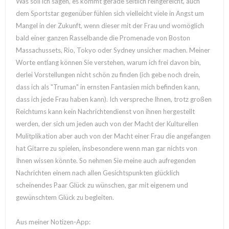
Was soll ich sagen, es kommt gerade seitlich reingereicht, auch
dem Sportstar gegenüber fühlen sich vielleicht viele in Angst um
Mangel in der Zukunft, wenn dieser mit der Frau und womöglich
bald einer ganzen Rasselbande die Promenade von Boston
Massachussets, Rio, Tokyo oder Sydney unsicher machen. Meiner
Worte entlang können Sie verstehen, warum ich frei davon bin,
derlei Vorstellungen nicht schön zu finden (ich gebe noch drein,
dass ich als "Truman" in ernsten Fantasien mich befinden kann,
dass ich jede Frau haben kann). Ich verspreche Ihnen, trotz großen
Reichtums kann kein Nachrichtendienst von ihnen hergestellt
werden, der sich um jeden auch von der Macht der Kulturellen
Mulitplikation aber auch von der Macht einer Frau die angefangen
hat Gitarre zu spielen, insbesondere wenn man gar nichts von
Ihnen wissen könnte. So nehmen Sie meine auch aufregenden
Nachrichten einem nach allen Gesichtspunkten glücklich
scheinendes Paar Glück zu wünschen, gar mit eigenem und
gewünschtem Glück zu begleiten.
Aus meiner Notizen-App: