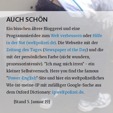
AUCH SCHÖN
Ein bisschen ältere Bloggerei und eine
Programmieridee zum
Welt verbessern
oder
Hilfe
in der Not (weltpolizei.de)
. Die Webseite mit der
Zeitung des Tages
(
Newspaper of the Day
) und die
mit der persönlichen Farbe (nicht wundern,
prozessorintensiv). "Ich mag mich irren" - ein
kleiner Selbstversuch. Here you find the famous
"
Power-English
"-Site und hier ein weltpolizeiliches
Wie-ist-meine-IP mit zufälliger Google-Suche aus
dem Oxford Dictionary:
ip.weltpolizei.de
.
[Stand 5. Januar 19]