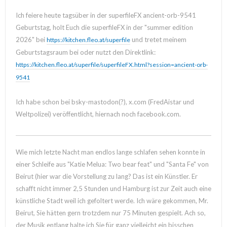
Ich feiere heute tagsüber in der superfileFX ancient-orb-9541
Geburtstag, holt Euch die superfileFX in der "summer edition
2026" bei
und tretet meinem
https://kitchen.fleo.at/superfile
Geburtstagsraum bei oder nutzt den Direktlink:
https://kitchen.fleo.at/superfile/superfileFX.html?session=ancient-orb-
9541
Ich habe schon bei bsky-mastodon(?), x.com (FredAistar und
Weltpolizei) veröffentlicht, hiernach noch facebook.com.
Wie mich letzte Nacht man endlos lange schlafen sehen konnte in
einer Schleife aus "Katie Melua: Two bear feat" und "Santa Fe" von
Beirut (hier war die Vorstellung zu lang? Das ist ein Künstler. Er
schafft nicht immer 2,5 Stunden und Hamburg ist zur Zeit auch eine
künstliche Stadt weil ich gefoltert werde. Ich wäre gekommen, Mr.
Beirut, Sie hätten gern trotzdem nur 75 Minuten gespielt. Ach so,
der Musik entlang halte ich Sie für ganz vielleicht ein bisschen