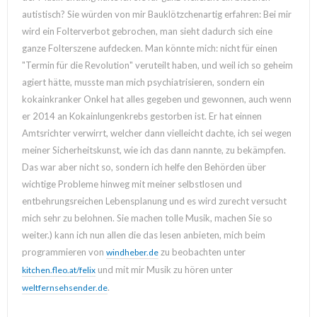
autistisch? Sie würden von mir Bauklötzchenartig erfahren: Bei mir
wird ein Folterverbot gebrochen, man sieht dadurch sich eine
ganze Folterszene aufdecken. Man könnte mich: nicht für einen
"Termin für die Revolution" veruteilt haben, und weil ich so geheim
agiert hätte, musste man mich psychiatrisieren, sondern ein
kokainkranker Onkel hat alles gegeben und gewonnen, auch wenn
er 2014 an Kokainlungenkrebs gestorben ist. Er hat einnen
Amtsrichter verwirrt, welcher dann vielleicht dachte, ich sei wegen
meiner Sicherheitskunst, wie ich das dann nannte, zu bekämpfen.
Das war aber nicht so, sondern ich helfe den Behörden über
wichtige Probleme hinweg mit meiner selbstlosen und
entbehrungsreichen Lebensplanung und es wird zurecht versucht
mich sehr zu belohnen. Sie machen tolle Musik, machen Sie so
weiter.) kann ich nun allen die das lesen anbieten, mich beim
programmieren von
zu beobachten unter
windheber.de
und mit mir Musik zu hören unter
kitchen.fleo.at/felix
.
weltfernsehsender.de