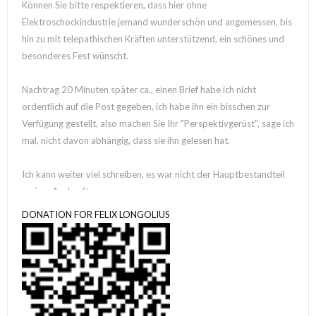
Können Sie bitte respektieren, dass hier ohne
Elektroschockindustrie jemand wunderschön und angemessen, bis
hin zu mit telepathischen Kräften unterstützend, ein schönes und
besonderes Fest wünscht.
Nachtrag 20 Minuten später ca., einen Brief habe ich nicht
ordentlich auf die Post gegeben, ich habe ihn ein bisschen zur
Verfügung gestellt, also machen Sie Ihr "Perspektivgerüst", sage ich
mal, nicht davon abhängig, dass sie ihn gelesen hat.
Ich kann weiter viel schreiben, es war nicht der Hauptbestandteil
meiner Auskunft.
Tatsächlich denke ich bis zum Nachdenken, möglicherweise danach
DONATION FOR FELIX LONGOLIUS
"kognitiver Nebel", soll ich? Tatsächlich würde ich denken so etwas,
ich glaube das war nach der großen Tour die ich in Hamburg so
beglückwünsche habe, also, ich weiß es auch nicht, deshalb notiere
ich ja nun.
Können Sie es bitte selbst in einen beliebigen Zustand bringen, von