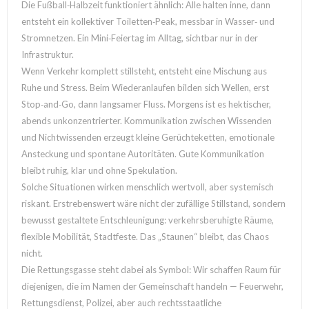
Die Fußball‑Halbzeit funktioniert ähnlich: Alle halten inne, dann
entsteht ein kollektiver Toiletten‑Peak, messbar in Wasser‑ und
Stromnetzen. Ein Mini‑Feiertag im Alltag, sichtbar nur in der
Infrastruktur.
Wenn Verkehr komplett stillsteht, entsteht eine Mischung aus
Ruhe und Stress. Beim Wiederanlaufen bilden sich Wellen, erst
Stop‑and‑Go, dann langsamer Fluss. Morgens ist es hektischer,
abends unkonzentrierter. Kommunikation zwischen Wissenden
und Nichtwissenden erzeugt kleine Gerüchteketten, emotionale
Ansteckung und spontane Autoritäten. Gute Kommunikation
bleibt ruhig, klar und ohne Spekulation.
Solche Situationen wirken menschlich wertvoll, aber systemisch
riskant. Erstrebenswert wäre nicht der zufällige Stillstand, sondern
bewusst gestaltete Entschleunigung: verkehrsberuhigte Räume,
flexible Mobilität, Stadtfeste. Das „Staunen“ bleibt, das Chaos
nicht.
Die Rettungsgasse steht dabei als Symbol: Wir schaffen Raum für
diejenigen, die im Namen der Gemeinschaft handeln — Feuerwehr,
Rettungsdienst, Polizei, aber auch rechtsstaatliche