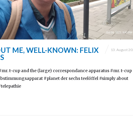
OUT ME, WELL-KNOWN: FELIX
13. August 2
S
#mr. t-cup and the (large) correspondance apparatus #mr. t-cup
abstimmungsapparat #planet der sechs teelöffel #simply about
telepathie