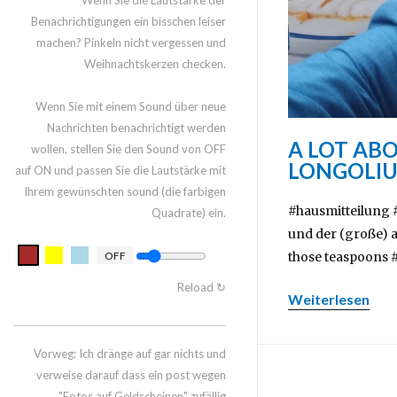
Wenn Sie die Lautstärke der
Benachrichtigungen ein bisschen leiser
machen? Pinkeln nicht vergessen und
Weihnachtskerzen checken.
Wenn Sie mit einem Sound über neue
Nachrichten benachrichtigt werden
A LOT AB
wollen, stellen Sie den Sound von OFF
LONGOLIU
auf ON und passen Sie die Lautstärke mit
Ihrem gewünschten sound (die farbigen
#hausmitteilung 
Quadrate) ein.
und der (große) 
OFF
those teaspoons #
Reload ↻
Weiterlesen
Vorweg: Ich dränge auf gar nichts und
verweise darauf dass ein post wegen
"Fotos auf Geldscheinen" zufällig