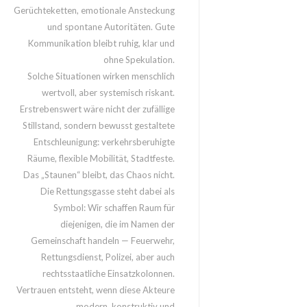
Gerüchteketten, emotionale Ansteckung
und spontane Autoritäten. Gute
Kommunikation bleibt ruhig, klar und
ohne Spekulation.
Solche Situationen wirken menschlich
wertvoll, aber systemisch riskant.
Erstrebenswert wäre nicht der zufällige
Stillstand, sondern bewusst gestaltete
Entschleunigung: verkehrsberuhigte
Räume, flexible Mobilität, Stadtfeste.
Das „Staunen“ bleibt, das Chaos nicht.
Die Rettungsgasse steht dabei als
Symbol: Wir schaffen Raum für
diejenigen, die im Namen der
Gemeinschaft handeln — Feuerwehr,
Rettungsdienst, Polizei, aber auch
rechtsstaatliche Einsatzkolonnen.
Vertrauen entsteht, wenn diese Akteure
modern, konstruktiv und