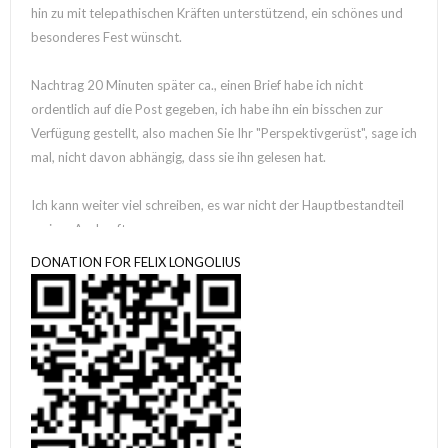
hin zu mit telepathischen Kräften unterstützend, ein schönes und
besonderes Fest wünscht.
Nachtrag 20 Minuten später ca., einen Brief habe ich nicht
ordentlich auf die Post gegeben, ich habe ihn ein bisschen zur
Verfügung gestellt, also machen Sie Ihr "Perspektivgerüst", sage ich
mal, nicht davon abhängig, dass sie ihn gelesen hat.
Ich kann weiter viel schreiben, es war nicht der Hauptbestandteil
meiner Auskunft.
Tatsächlich denke ich bis zum Nachdenken, möglicherweise danach
DONATION FOR FELIX LONGOLIUS
"kognitiver Nebel", soll ich? Tatsächlich würde ich denken so etwas,
ich glaube das war nach der großen Tour die ich in Hamburg so
beglückwünsche habe, also, ich weiß es auch nicht, deshalb notiere
ich ja nun.
Können Sie es bitte selbst in einen beliebigen Zustand bringen, von
meiner Seite mache ich alles schön, habe wirklich gern schöne und
weise Emotionen dazu.