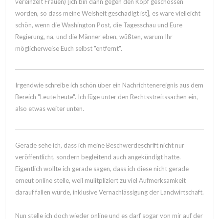
vereinzelt Frauen) [ich bin dann gegen den Kopf geschossen
worden, so dass meine Weisheit geschädigt ist], es wäre vielleicht
schön, wenn die Washington Post, die Tagesschau und Eure
Regierung, na, und die Männer eben, wüßten, warum Ihr
möglicherweise Euch selbst "entfernt".
Irgendwie schreibe ich schön über ein Nachrichtenereignis aus dem
Bereich "Leute heute". Ich füge unter den Rechtsstreitssachen ein,
also etwas weiter unten.
Gerade sehe ich, dass ich meine Beschwerdeschrift nicht nur
veröffentlicht, sondern begleitend auch angekündigt hatte.
Eigentlich wollte ich gerade sagen, dass ich diese nicht gerade
erneut online stelle, weil mulitpliziert zu viel Aufmerksamkeit
darauf fallen würde, inklusive Vernachlässigung der Landwirtschaft.
Nun stelle ich doch wieder online und es darf sogar von mir auf der