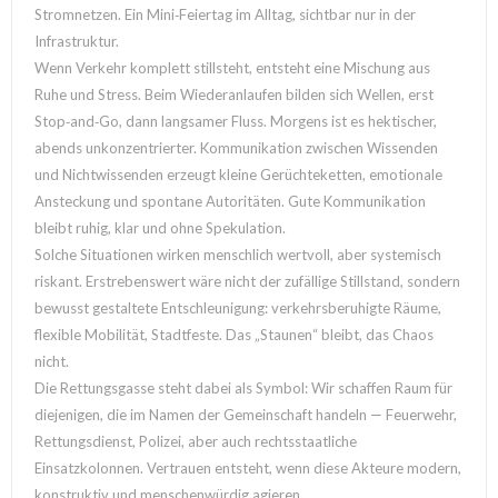
Stromnetzen. Ein Mini‑Feiertag im Alltag, sichtbar nur in der
Infrastruktur.
Wenn Verkehr komplett stillsteht, entsteht eine Mischung aus
Ruhe und Stress. Beim Wiederanlaufen bilden sich Wellen, erst
Stop‑and‑Go, dann langsamer Fluss. Morgens ist es hektischer,
abends unkonzentrierter. Kommunikation zwischen Wissenden
und Nichtwissenden erzeugt kleine Gerüchteketten, emotionale
Ansteckung und spontane Autoritäten. Gute Kommunikation
bleibt ruhig, klar und ohne Spekulation.
Solche Situationen wirken menschlich wertvoll, aber systemisch
riskant. Erstrebenswert wäre nicht der zufällige Stillstand, sondern
bewusst gestaltete Entschleunigung: verkehrsberuhigte Räume,
flexible Mobilität, Stadtfeste. Das „Staunen“ bleibt, das Chaos
nicht.
Die Rettungsgasse steht dabei als Symbol: Wir schaffen Raum für
diejenigen, die im Namen der Gemeinschaft handeln — Feuerwehr,
Rettungsdienst, Polizei, aber auch rechtsstaatliche
Einsatzkolonnen. Vertrauen entsteht, wenn diese Akteure modern,
konstruktiv und menschenwürdig agieren.