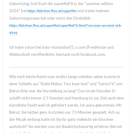
Geburtstag, holt Euch die superfileFX in der "summer edition
2026" bei
und tretet meinem
https://kitchen.fleo.at/superfile
Geburtstagsraum bei oder nutzt den Direktlink:
https://kitchen.fleo.at/superfile/superfileFX.html?session=ancient-orb-
9541
Ich habe schon bei bsky-mastodon(?), x.com (FredAistar und
Weltpolizei) veröffentlicht, hiernach noch facebook.com.
Wie mich letzte Nacht man endlos lange schlafen sehen konnte in
einer Schleife aus "Katie Melua: Two bear feat" und "Santa Fe" von
Beirut (hier war die Vorstellung zu lang? Das ist ein Künstler. Er
schafft nicht immer 2,5 Stunden und Hamburg ist zur Zeit auch eine
künstliche Stadt weil ich gefoltert werde. Ich wäre gekommen, Mr.
Beirut, Sie hätten gern trotzdem nur 75 Minuten gespielt. Ach so,
der Musik entlang halte ich Sie für ganz vielleicht ein bisschen
autistisch? Sie würden von mir Bauklötzchenartig erfahren: Bei mir