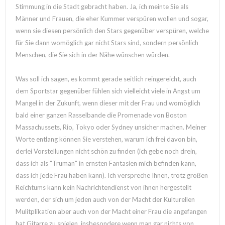
Stimmung in die Stadt gebracht haben. Ja, ich meinte Sie als
Männer und Frauen, die eher Kummer verspüren wollen und sogar,
wenn sie diesen persönlich den Stars gegenüber verspüren, welche
für Sie dann womöglich gar nicht Stars sind, sondern persönlich
Menschen, die Sie sich in der Nähe wünschen würden.
Was soll ich sagen, es kommt gerade seitlich reingereicht, auch
dem Sportstar gegenüber fühlen sich vielleicht viele in Angst um
Mangel in der Zukunft, wenn dieser mit der Frau und womöglich
bald einer ganzen Rasselbande die Promenade von Boston
Massachussets, Rio, Tokyo oder Sydney unsicher machen. Meiner
Worte entlang können Sie verstehen, warum ich frei davon bin,
derlei Vorstellungen nicht schön zu finden (ich gebe noch drein,
dass ich als "Truman" in ernsten Fantasien mich befinden kann,
dass ich jede Frau haben kann). Ich verspreche Ihnen, trotz großen
Reichtums kann kein Nachrichtendienst von ihnen hergestellt
werden, der sich um jeden auch von der Macht der Kulturellen
Mulitplikation aber auch von der Macht einer Frau die angefangen
hat Gitarre zu spielen, insbesondere wenn man gar nichts von