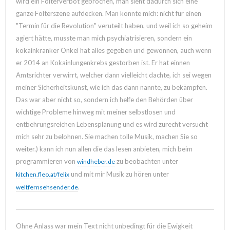
wird ein Folterverbot gebrochen, man sieht dadurch sich eine
ganze Folterszene aufdecken. Man könnte mich: nicht für einen
"Termin für die Revolution" veruteilt haben, und weil ich so geheim
agiert hätte, musste man mich psychiatrisieren, sondern ein
kokainkranker Onkel hat alles gegeben und gewonnen, auch wenn
er 2014 an Kokainlungenkrebs gestorben ist. Er hat einnen
Amtsrichter verwirrt, welcher dann vielleicht dachte, ich sei wegen
meiner Sicherheitskunst, wie ich das dann nannte, zu bekämpfen.
Das war aber nicht so, sondern ich helfe den Behörden über
wichtige Probleme hinweg mit meiner selbstlosen und
entbehrungsreichen Lebensplanung und es wird zurecht versucht
mich sehr zu belohnen. Sie machen tolle Musik, machen Sie so
weiter.) kann ich nun allen die das lesen anbieten, mich beim
programmieren von
zu beobachten unter
windheber.de
und mit mir Musik zu hören unter
kitchen.fleo.at/felix
.
weltfernsehsender.de
Ohne Anlass war mein Text nicht unbedingt für die Ewigkeit