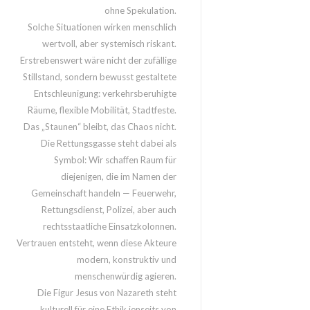
ohne Spekulation.
Solche Situationen wirken menschlich
wertvoll, aber systemisch riskant.
Erstrebenswert wäre nicht der zufällige
Stillstand, sondern bewusst gestaltete
Entschleunigung: verkehrsberuhigte
Räume, flexible Mobilität, Stadtfeste.
Das „Staunen“ bleibt, das Chaos nicht.
Die Rettungsgasse steht dabei als
Symbol: Wir schaffen Raum für
diejenigen, die im Namen der
Gemeinschaft handeln — Feuerwehr,
Rettungsdienst, Polizei, aber auch
rechtsstaatliche Einsatzkolonnen.
Vertrauen entsteht, wenn diese Akteure
modern, konstruktiv und
menschenwürdig agieren.
Die Figur Jesus von Nazareth steht
kulturell für eine Ethik jenseits von