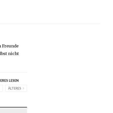
n Freunde
lbst nicht
ERES LESEN
S
ÄLTERES