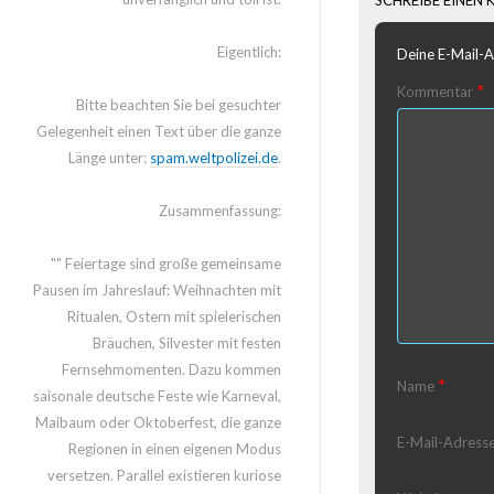
Eigentlich:
Deine E-Mail-Ad
*
Kommentar
Bitte beachten Sie bei gesuchter
Gelegenheit einen Text über die ganze
Länge unter:
spam.weltpolizei.de
.
Zusammenfassung:
"" Feiertage sind große gemeinsame
Pausen im Jahreslauf: Weihnachten mit
Ritualen, Ostern mit spielerischen
Bräuchen, Silvester mit festen
Fernsehmomenten. Dazu kommen
*
Name
saisonale deutsche Feste wie Karneval,
Maibaum oder Oktoberfest, die ganze
E-Mail-Adress
Regionen in einen eigenen Modus
versetzen. Parallel existieren kuriose