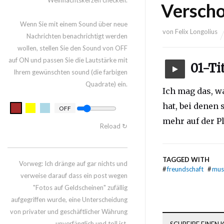
Weihnachtskerzen checken.
Versch
Wenn Sie mit einem Sound über neue
von
Felix Longolius
Nachrichten benachrichtigt werden
wollen, stellen Sie den Sound von OFF
auf ON und passen Sie die Lautstärke mit
01-T
Ihrem gewünschten sound (die farbigen
Quadrate) ein.
Ich mag das, w
hat, bei denen 
OFF
mehr auf der Pl
Reload ↻
TAGGED WITH
Vorweg: Ich dränge auf gar nichts und
#
freundschaft
#
mus
verweise darauf dass ein post wegen
"Fotos auf Geldscheinen" zufällig
aufgegriffen wurde, eine Unterscheidung
von privater und geschäftlicher Währung
unverfänglich und toll ist.
SCHREIBE EINEN